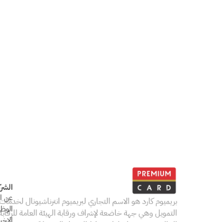
المهارات 
• من 1 إلى 2 سنة من الخبرة العملية في (القطاع المصرفي - التمويل الاستهلاكي - التأمين) شرط أساسي.
• درجة البكالوريوس.
• مهارات التواصل.
• مظهر لائق.
• للذكور فقط.
الشرك
عن ال
الوظ
الاخبا