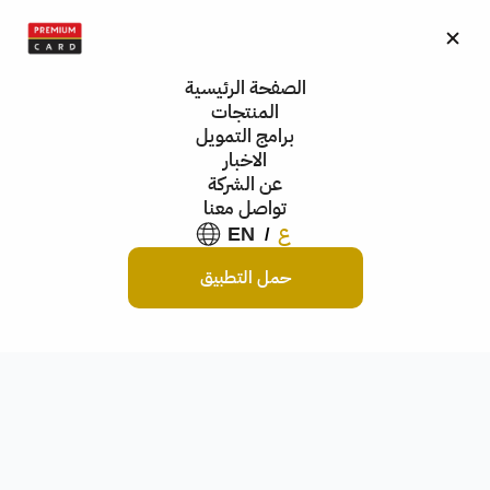
الصفحة الرئيسية
المنتجات
برامج التمويل
الاخبار
عن الشركة
اتصل بنا 
تواصل معنا
ع
EN
/  
حمل التطبيق
هل لديك أسئلة أو تحتاج إلى مساعدة؟ يرجى ملء 
النموذج وسنرد عليك في غضون 1-2 يوم عمل